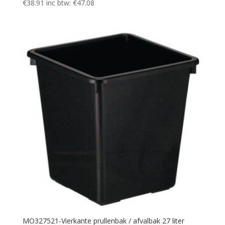
€
38.91
inc btw:
€
47.08
MO327521-Vierkante prullenbak / afvalbak 27 liter