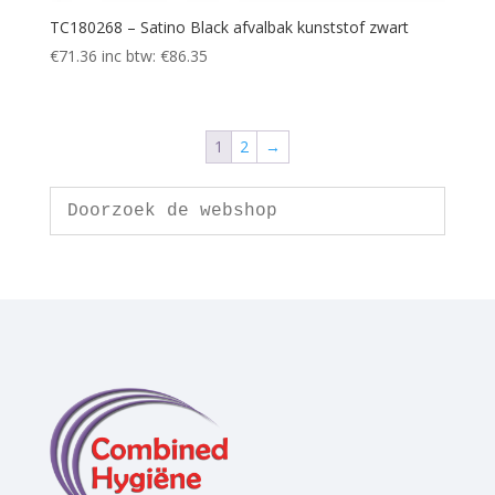
TC180268 – Satino Black afvalbak kunststof zwart
€
71.36
inc btw:
€
86.35
1
2
→