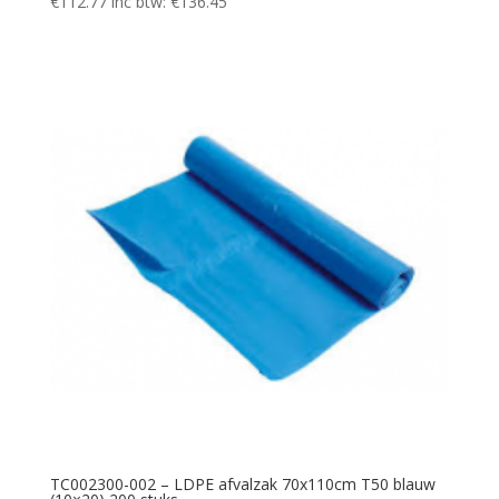
€
112.77
inc btw:
€
136.45
TC002300-002 – LDPE afvalzak 70x110cm T50 blauw