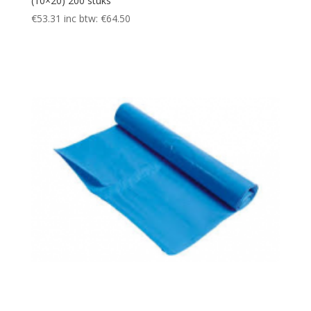
(10×20) 200 stuks
€
53.31
inc btw:
€
64.50