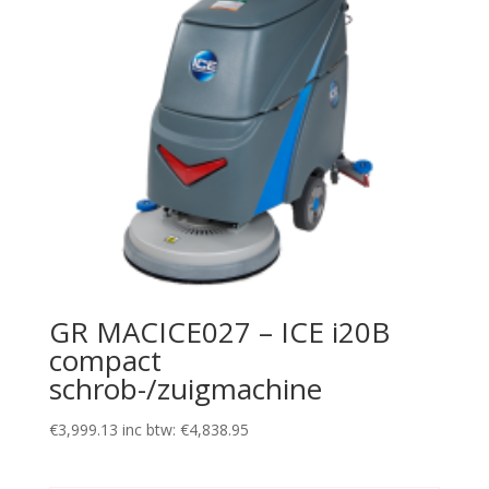
GR MACICE027 – ICE i20B
compact
schrob-/zuigmachine
€
3,999.13
inc btw:
€
4,838.95