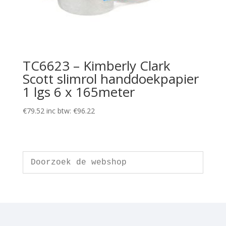
TC6623 – Kimberly Clark
Scott slimrol handdoekpapier
1 lgs 6 x 165meter
€
79.52
inc btw:
€
96.22