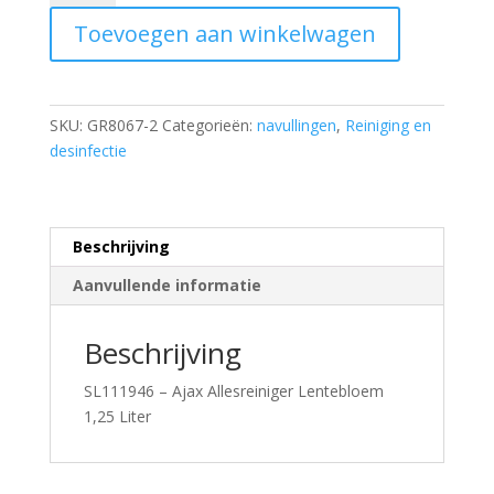
Ajax
Toevoegen aan winkelwagen
Allesreiniger
Lentebloem
1,25
Liter
SKU:
GR8067-2
Categorieën:
navullingen
,
Reiniging en
aantal
desinfectie
Beschrijving
Aanvullende informatie
Beschrijving
SL111946 – Ajax Allesreiniger Lentebloem
1,25 Liter