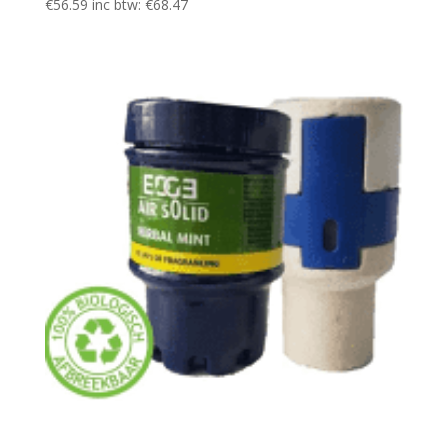
€
56.59
inc btw:
€
68.47