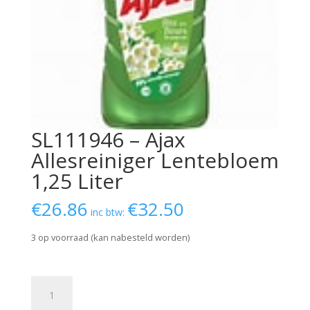
SL111946 – Ajax
Allesreiniger Lentebloem
1,25 Liter
€
26.86
€
32.50
inc btw:
3 op voorraad (kan nabesteld worden)
SL111946
-