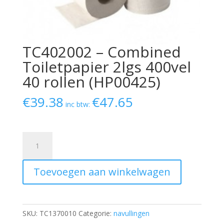
TC402002 – Combined
Toiletpapier 2lgs 400vel
40 rollen (HP00425)
€
39.38
€
47.65
inc btw:
TC402002
-
Combined
Toevoegen aan winkelwagen
Toiletpapier
2lgs
400vel
40
SKU:
TC1370010
Categorie:
navullingen
rollen