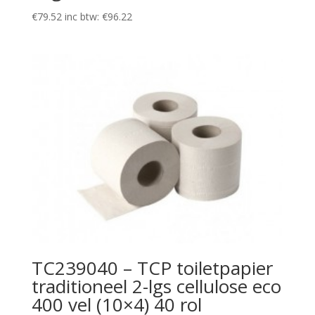
€
79.52
inc btw:
€
96.22
TC239040 – TCP toiletpapier
traditioneel 2-lgs cellulose eco
400 vel (10×4) 40 rol