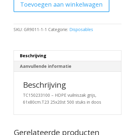
Toevoegen aan winkelwagen
vuilniszak
grijs,
61x80cm.T23
25x20st
SKU:
GR9011-1-1
Categorie:
Disposables
500
stuks
in
doos
Beschrijving
aantal
Aanvullende informatie
Beschrijving
TC150233100 – HDPE vuilniszak grijs,
61x80cm.T23 25x20st 500 stuks in doos
Gerelateerde producten