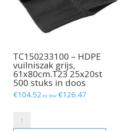
TC150233100 – HDPE
vuilniszak grijs,
61x80cm.T23 25x20st
500 stuks in doos
€
104.52
€
126.47
inc btw:
TC150233100
-
HDPE