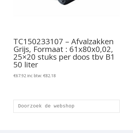
TC150233107 – Afvalzakken
Grijs, Formaat : 61x80x0,02,
25×20 stuks per doos tbv B1
50 liter
€
67.92
inc btw:
€
82.18