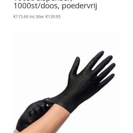
1000st/doos, poedervrij
€
115.66
inc btw:
€
139.95