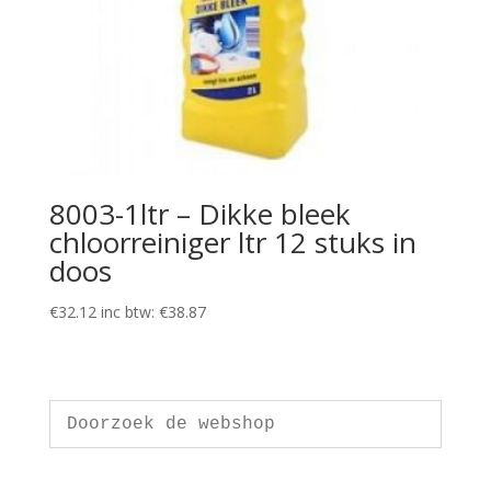
8003-1ltr – Dikke bleek
chloorreiniger ltr 12 stuks in
doos
€
32.12
inc btw:
€
38.87