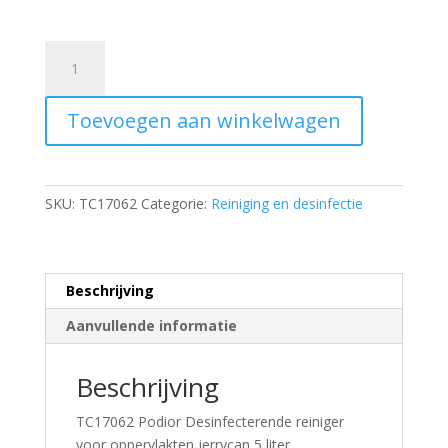
TC170620
Podior
Desinfecterende
Toevoegen aan winkelwagen
reiniger
voor
oppervlakten
jerrycan
SKU:
TC17062
Categorie:
Reiniging en desinfectie
5
liter
aantal
Beschrijving
Aanvullende informatie
Beschrijving
TC17062 Podior Desinfecterende reiniger
voor oppervlakten jerrycan 5 liter