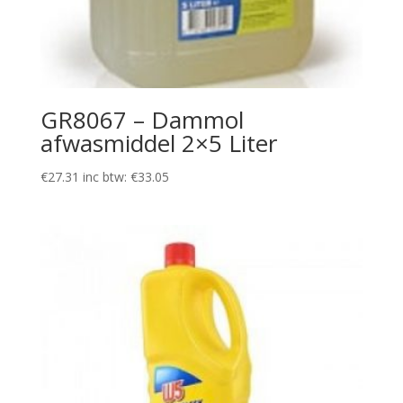
GR8067 – Dammol
afwasmiddel 2×5 Liter
€
27.31
inc btw:
€
33.05