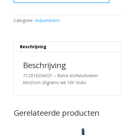
60x25cm
20grams
wit
Categorie:
Hulpartikelen
100
Stuks
aantal
Beschrijving
Beschrijving
TC2018256021 – Betra stofwisdoeken
60x25cm 20grams wit 100 Stuks
Gerelateerde producten