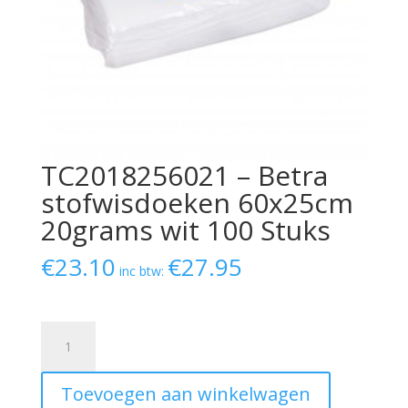
TC2018256021 – Betra
stofwisdoeken 60x25cm
20grams wit 100 Stuks
€
23.10
€
27.95
inc btw:
TC2018256021
-
Betra
Toevoegen aan winkelwagen
stofwisdoeken