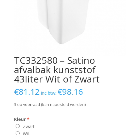
TC332580 – Satino
afvalbak kunststof
43liter Wit of Zwart
€
81.12
€
98.16
inc btw:
3 op voorraad (kan nabesteld worden)
Kleur
Zwart
Wit