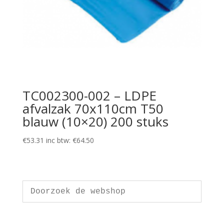
TC002300-002 – LDPE
afvalzak 70x110cm T50
blauw (10×20) 200 stuks
€
53.31
inc btw:
€
64.50