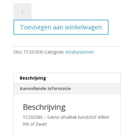
TC332580
-
Satino
Toevoegen aan winkelwagen
afvalbak
kunststof
43liter
Wit
SKU:
TC331830
Categorie:
Afvalsystemen
of
Zwart
aantal
Beschrijving
Aanvullende informatie
Beschrijving
TC332580 – Satino afvalbak kunststof 43liter
Wit of Zwart