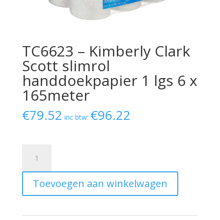
TC6623 – Kimberly Clark
Scott slimrol
handdoekpapier 1 lgs 6 x
165meter
€
79.52
€
96.22
inc btw:
TC6623
-
Kimberly
Toevoegen aan winkelwagen
Clark
Scott
slimrol
handdoekpapier