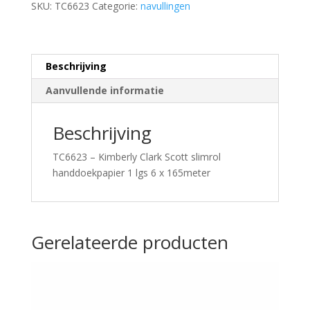
SKU:
TC6623
Categorie:
navullingen
1
lgs
6
x
Beschrijving
165meter
Aanvullende informatie
aantal
Beschrijving
TC6623 – Kimberly Clark Scott slimrol
handdoekpapier 1 lgs 6 x 165meter
Gerelateerde producten